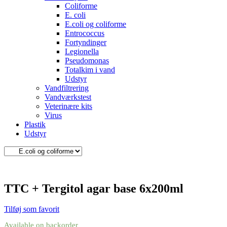
Coliforme
E. coli
E.coli og coliforme
Entrococcus
Fortyndinger
Legionella
Pseudomonas
Totalkim i vand
Udstyr
Vandfiltrering
Vandværkstest
Veterinære kits
Virus
Plastik
Udstyr
TTC + Tergitol agar base 6x200ml
Tilføj som favorit
Available on backorder