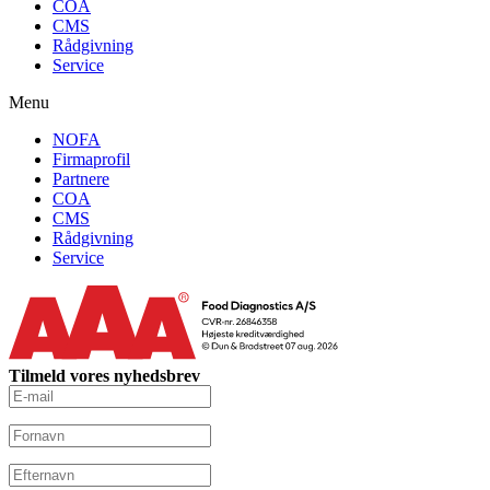
COA
CMS
Rådgivning
Service
Menu
NOFA
Firmaprofil
Partnere
COA
CMS
Rådgivning
Service
Tilmeld vores nyhedsbrev