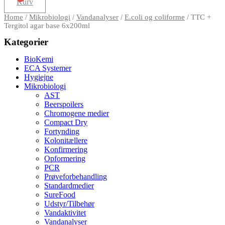
Kurv
Home
/
Mikrobiologi
/
Vandanalyser
/
E.coli og coliforme
/ TTC +
Tergitol agar base 6x200ml
Kategorier
BioKemi
ECA Systemer
Hygiejne
Mikrobiologi
AST
Beerspoilers
Chromogene medier
Compact Dry
Fortynding
Kolonitællere
Konfirmering
Opformering
PCR
Prøveforbehandling
Standardmedier
SureFood
Udstyr/Tilbehør
Vandaktivitet
Vandanalyser