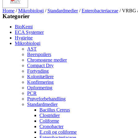
Kurv
Home
/
Mikrobiologi
/
Standardmedier
/
Enterobacteriaceae
/ VRBG a
Kategorier
BioKemi
ECA Systemer
Hygiejne
Mikrobiologi
AST
Beerspoilers
Chromogene medier
Compact Dry
Fortynding
Kolonitællere
Konfirmering
Opformering
PCR
Prøveforbehandling
Standardmedier
Bacillus Cereus
Clostridier
Coliforme
Cronobacter
E.coli og coliforme
Enterobacteriaceae