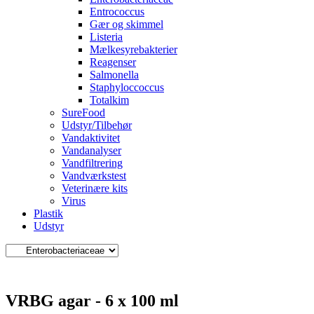
Entrococcus
Gær og skimmel
Listeria
Mælkesyrebakterier
Reagenser
Salmonella
Staphyloccoccus
Totalkim
SureFood
Udstyr/Tilbehør
Vandaktivitet
Vandanalyser
Vandfiltrering
Vandværkstest
Veterinære kits
Virus
Plastik
Udstyr
VRBG agar - 6 x 100 ml