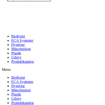
search
BioKemi
ECA Systemer
Hygiejne
Mikrobiologi
Plastik
Udstyr
Produktkatalog
Menu
BioKemi
ECA Systemer
Hygiejne
Mikrobiologi
Plastik
Udstyr
Produktkatalog