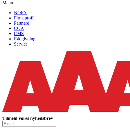
Menu
NOFA
Firmaprofil
Partnere
COA
CMS
Rådgivning
Service
Tilmeld vores nyhedsbrev