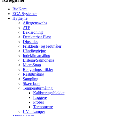
Kategorier
BioKemi
ECA Systemer
Hygiejne
Allergenswabs
ATP
Beklædning
Detekterbar Plast
Dipslides
Friskheds- og fedtmåler
Håndhygiejne
Indeklimamåling
Listeria/Salmonella
MicroSnap
Rengøringsartikler
Restiltmåling
Sampling
Skærebræt
Temperaturmåling
Kalibreringsblokke
Loggere
Prober
Termometre
UV - Lamper