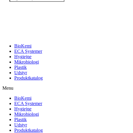
search
BioKemi
ECA Systemer
Hygiejne
Mikrobiologi
Plastik
Udstyr
Produktkatalog
Menu
BioKemi
ECA Systemer
Hygiejne
Mikrobiologi
Plastik
Udstyr
Produktkatalog