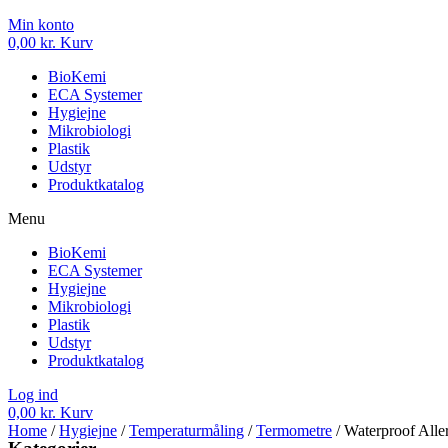
Min konto
0,00
kr.
Kurv
BioKemi
ECA Systemer
Hygiejne
Mikrobiologi
Plastik
Udstyr
Produktkatalog
Menu
BioKemi
ECA Systemer
Hygiejne
Mikrobiologi
Plastik
Udstyr
Produktkatalog
Log ind
0,00
kr.
Kurv
Home
/
Hygiejne
/
Temperaturmåling
/
Termometre
/ Waterproof All