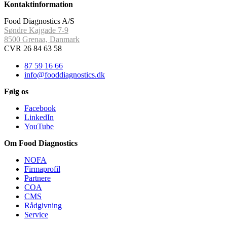
Kontaktinformation
Food Diagnostics A/S
Søndre Kajgade 7-9
8500 Grenaa, Danmark
CVR 26 84 63 58
87 59 16 66
info@fooddiagnostics.dk
Følg os
Facebook
LinkedIn
YouTube
Om Food Diagnostics
NOFA
Firmaprofil
Partnere
COA
CMS
Rådgivning
Service