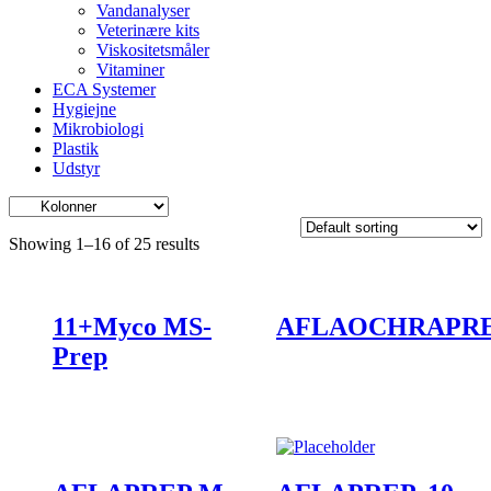
Vandanalyser
Veterinære kits
Viskositetsmåler
Vitaminer
ECA Systemer
Hygiejne
Mikrobiologi
Plastik
Udstyr
Showing 1–16 of 25 results
11+Myco MS-
AFLAOCHRAPR
Prep