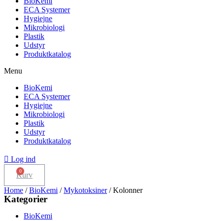
BioKemi
ECA Systemer
Hygiejne
Mikrobiologi
Plastik
Udstyr
Produktkatalog
Menu
BioKemi
ECA Systemer
Hygiejne
Mikrobiologi
Plastik
Udstyr
Produktkatalog
Log ind
Kurv
Home
/
BioKemi
/
Mykotoksiner
/ Kolonner
Kategorier
BioKemi