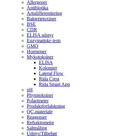
Allergener
Antibiotika
Artsdifferentiering
Bakterietoxiner
BSE
CDR
ELISA udstyr
Enzymatiske tests
GMO
Hormoner
Mykotoksiner
ELISA
Kolonner
Lateral Flow
Rida Crest
Rida Smart App
pH
Phytotoksiner
Polarimeter
Produktforfalskning
QC-materiale
Reagenser
Refraktometre
Saltmåling
Udstyr/Tilbehør