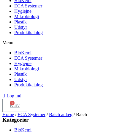
BioKemi
ECA Systemer
Hygiejne
Mikrobiologi
Plastik
Udstyr
Produktkatalog
Menu
BioKemi
ECA Systemer
Hygiejne
Mikrobiologi
Plastik
Udstyr
Produktkatalog
Log ind
Kurv
Home
/
ECA Systemer
/
Batch anlæg
/ Batch
Kategorier
BioKemi