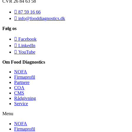
CVR 26 84 63 58
87 59 16 66
info@fooddiagnostics.dk
Følg os
Facebook
LinkedIn
YouTube
Om Food Diagnostics
NOFA
Firmaprofil
Partnere
COA
CMS
Rådgivning
Service
Menu
NOFA
Firmaprofil