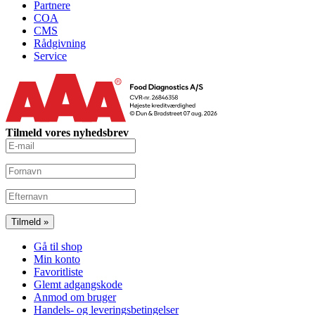
Partnere
COA
CMS
Rådgivning
Service
Tilmeld vores nyhedsbrev
Gå til shop
Min konto
Favoritliste
Glemt adgangskode
Anmod om bruger
Handels- og leveringsbetingelser