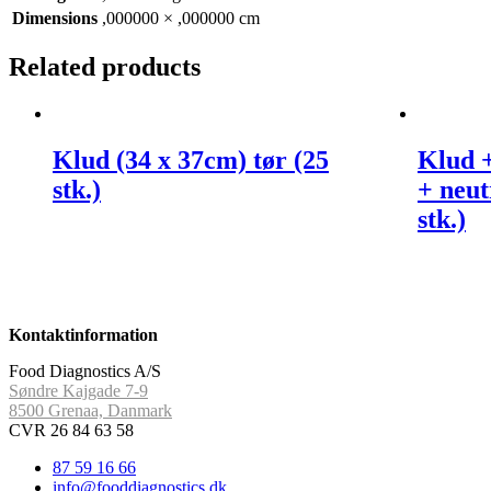
Dimensions
,000000 × ,000000 cm
Related products
Klud (34 x 37cm) tør (25
Klud +
stk.)
+ neut
stk.)
Kontaktinformation
Food Diagnostics A/S
Søndre Kajgade 7-9
8500 Grenaa, Danmark
CVR 26 84 63 58
87 59 16 66
info@fooddiagnostics.dk