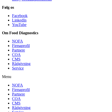
Følg os
Facebook
LinkedIn
YouTube
Om Food Diagnostics
NOFA
Firmaprofil
Partnere
COA
CMS
Rådgivning
Service
Menu
NOFA
Firmaprofil
Partnere
COA
CMS
Rådgivning