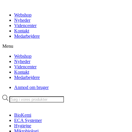
Videre
til
Webshop
indhold
Nyheder
Videncenter
Kontakt
Medarbejdere
Menu
Webshop
Nyheder
Videncenter
Kontakt
Medarbejdere
Anmod om bruger
Products
search
BioKemi
ECA Systemer
Hygiejne
Mikrobiologi