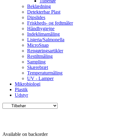
Tilbehør
Beklædning
Detekterbar Plast
Dipslides
Friskheds- og fedtmåler
Håndhygiejne
Indeklimamåling
Listeria/Salmonella
MicroSnap
Rengøringsartikler
Restiltmåling
Sampling
Skærebræt
Temperaturmåling
UV - Lamper
Mikrobiologi
Plastik
Udstyr
Available on backorder