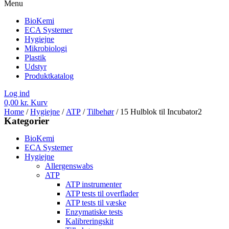
Menu
BioKemi
ECA Systemer
Hygiejne
Mikrobiologi
Plastik
Udstyr
Produktkatalog
Log ind
0,00
kr.
Kurv
Home
/
Hygiejne
/
ATP
/
Tilbehør
/ 15 Hulblok til Incubator2
Kategorier
BioKemi
ECA Systemer
Hygiejne
Allergenswabs
ATP
ATP instrumenter
ATP tests til overflader
ATP tests til væske
Enzymatiske tests
Kalibreringskit