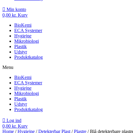
Min konto
0,00
kr.
Kurv
BioKemi
ECA Systemer
Hygiejne
Mikrobiologi
Plastik
Udstyr
Produktkatalog
Menu
BioKemi
ECA Systemer
Hygiejne
Mikrobiologi
Plastik
Udstyr
Produktkatalog
Log ind
0,00
kr.
Kurv
Home
/
Hygiejne
/
Detekterbar Plast
/
Plastre
/ Blå detekterbare plast