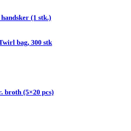
handsker (1 stk.)
Twirl bag, 300 stk
. broth (5×20 pcs)