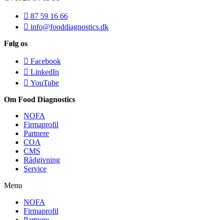
87 59 16 66
info@fooddiagnostics.dk
Følg os
Facebook
LinkedIn
YouTube
Om Food Diagnostics
NOFA
Firmaprofil
Partnere
COA
CMS
Rådgivning
Service
Menu
NOFA
Firmaprofil
Partnere