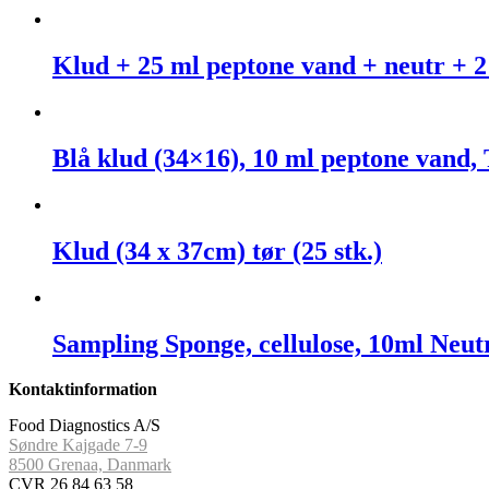
Klud + 25 ml peptone vand + neutr + 2 
Blå klud (34×16), 10 ml peptone vand, 
Klud (34 x 37cm) tør (25 stk.)
Sampling Sponge, cellulose, 10ml Neutr
Kontaktinformation
Food Diagnostics A/S
Søndre Kajgade 7-9
8500 Grenaa, Danmark
CVR 26 84 63 58