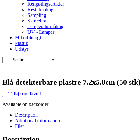
Rengøringsartikler
Restiltmåling
Sampling
Skærebræt
Temperaturmåling
UV - Lamper
Mikrobiologi
Plastik
Udstyr
Blå detekterbare plastre 7.2x5.0cm (50 stk
Tilføj som favorit
Available on backorder
Description
Additional information
Filer
Description