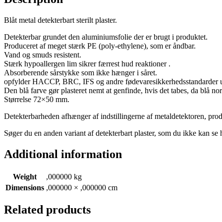
Blåt metal detekterbart sterilt plaster.
Detekterbar grundet den aluminiumsfolie der er brugt i produktet.
Produceret af meget stærk PE (poly-ethylene), som er åndbar.
Vand og smuds resistent.
Stærk hypoallergen lim sikrer færrest hud reaktioner .
Absorberende sårstykke som ikke hænger i såret.
opfylder HACCP, BRC, IFS og andre fødevaresikkerhedsstandarder un
Den blå farve gør plasteret nemt at genfinde, hvis det tabes, da blå no
Størrelse 72×50 mm.
Detekterbarheden afhænger af indstillingerne af metaldetektoren, pro
Søger du en anden variant af detekterbart plaster, som du ikke kan se
Additional information
Weight
,000000 kg
Dimensions
,000000 × ,000000 cm
Related products