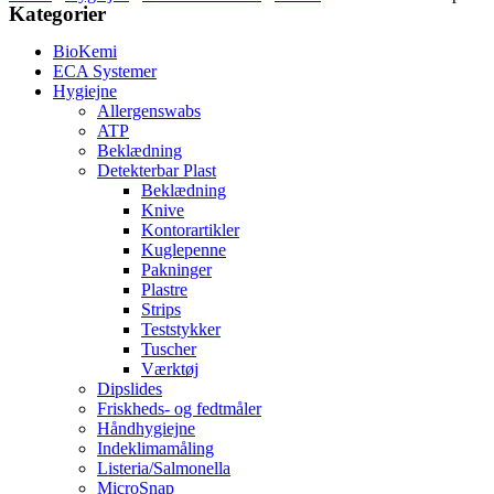
Kategorier
BioKemi
ECA Systemer
Hygiejne
Allergenswabs
ATP
Beklædning
Detekterbar Plast
Beklædning
Knive
Kontorartikler
Kuglepenne
Pakninger
Plastre
Strips
Teststykker
Tuscher
Værktøj
Dipslides
Friskheds- og fedtmåler
Håndhygiejne
Indeklimamåling
Listeria/Salmonella
MicroSnap