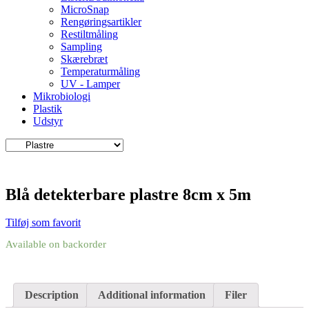
MicroSnap
Rengøringsartikler
Restiltmåling
Sampling
Skærebræt
Temperaturmåling
UV - Lamper
Mikrobiologi
Plastik
Udstyr
Blå detekterbare plastre 8cm x 5m
Tilføj som favorit
Available on backorder
Description
Additional information
Filer