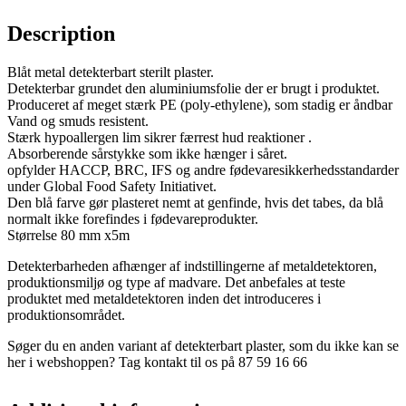
Description
Blåt metal detekterbart sterilt plaster.
Detekterbar grundet den aluminiumsfolie der er brugt i produktet.
Produceret af meget stærk PE (poly-ethylene), som stadig er åndbar
Vand og smuds resistent.
Stærk hypoallergen lim sikrer færrest hud reaktioner .
Absorberende sårstykke som ikke hænger i såret.
opfylder HACCP, BRC, IFS og andre fødevaresikkerhedsstandarder
under Global Food Safety Initiativet.
Den blå farve gør plasteret nemt at genfinde, hvis det tabes, da blå
normalt ikke forefindes i fødevareprodukter.
Størrelse 80 mm x5m
Detekterbarheden afhænger af indstillingerne af metaldetektoren,
produktionsmiljø og type af madvare. Det anbefales at teste
produktet med metaldetektoren inden det introduceres i
produktionsområdet.
Søger du en anden variant af detekterbart plaster, som du ikke kan se
her i webshoppen? Tag kontakt til os på 87 59 16 66