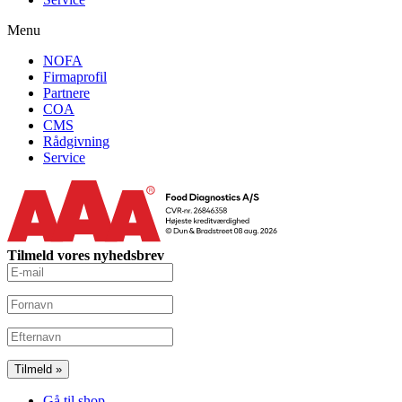
Menu
NOFA
Firmaprofil
Partnere
COA
CMS
Rådgivning
Service
Tilmeld vores nyhedsbrev
Gå til shop