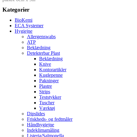
Kategorier
BioKemi
ECA Systemer
Hygiejne
Allergenswabs
ATP
Beklædning
Detekterbar Plast
Beklædning
Knive
Kontorartikler
Kuglepenne
Pakninger
Plastre
Strips
Teststykker
Tuscher
Værktøj
Dipslides
Friskheds- og fedtmåler
Håndhygiejne
Indeklimamåling
Listeria/Salmonella