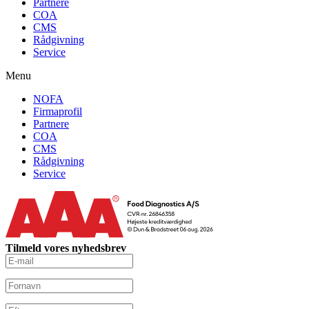
Partnere
COA
CMS
Rådgivning
Service
Menu
NOFA
Firmaprofil
Partnere
COA
CMS
Rådgivning
Service
Tilmeld vores nyhedsbrev