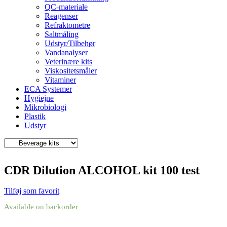
QC-materiale
Reagenser
Refraktometre
Saltmåling
Udstyr/Tilbehør
Vandanalyser
Veterinære kits
Viskositetsmåler
Vitaminer
ECA Systemer
Hygiejne
Mikrobiologi
Plastik
Udstyr
CDR Dilution ALCOHOL kit 100 test
Tilføj som favorit
Available on backorder