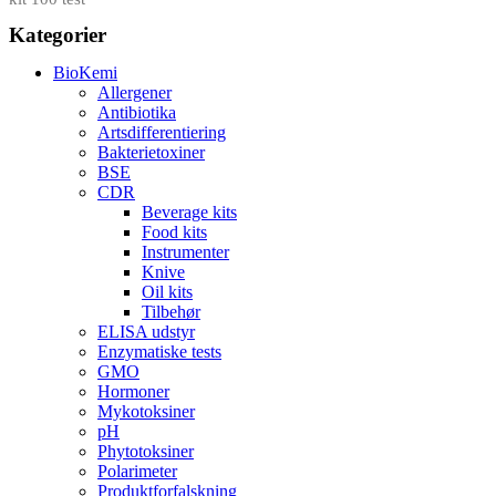
Kategorier
BioKemi
Allergener
Antibiotika
Artsdifferentiering
Bakterietoxiner
BSE
CDR
Beverage kits
Food kits
Instrumenter
Knive
Oil kits
Tilbehør
ELISA udstyr
Enzymatiske tests
GMO
Hormoner
Mykotoksiner
pH
Phytotoksiner
Polarimeter
Produktforfalskning