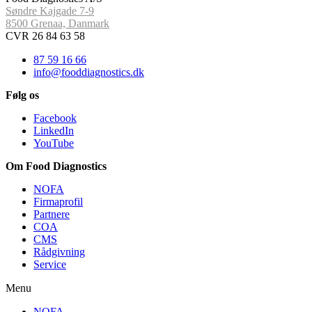
Søndre Kajgade 7-9
8500 Grenaa, Danmark
CVR 26 84 63 58
87 59 16 66
info@fooddiagnostics.dk
Følg os
Facebook
LinkedIn
YouTube
Om Food Diagnostics
NOFA
Firmaprofil
Partnere
COA
CMS
Rådgivning
Service
Menu
NOFA