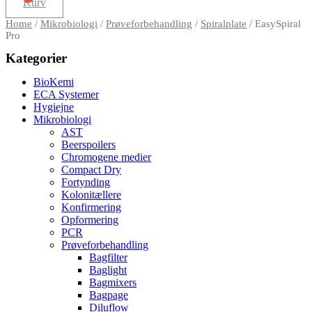
Kurv
Home
/
Mikrobiologi
/
Prøveforbehandling
/
Spiralplate
/ EasySpiral
Pro
Kategorier
BioKemi
ECA Systemer
Hygiejne
Mikrobiologi
AST
Beerspoilers
Chromogene medier
Compact Dry
Fortynding
Kolonitællere
Konfirmering
Opformering
PCR
Prøveforbehandling
Bagfilter
Baglight
Bagmixers
Bagpage
Diluflow