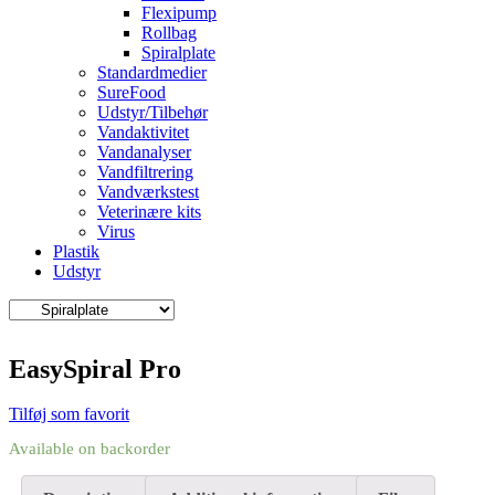
Flexipump
Rollbag
Spiralplate
Standardmedier
SureFood
Udstyr/Tilbehør
Vandaktivitet
Vandanalyser
Vandfiltrering
Vandværkstest
Veterinære kits
Virus
Plastik
Udstyr
EasySpiral Pro
Tilføj som favorit
Available on backorder