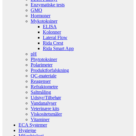
Enzymatiske tests
GMO
Hormoner
Mykotoksiner
ELISA
Kolonner
Lateral Flow
Rida Crest
Rida Smart App
pH
Phytotoksiner
Polarimeter
Produktforfalskning
QC-materiale
Reagenser
Refraktometre
Saltmåling
Udstyr/Tilbehør
Vandanalyser
Veterinære kits
Viskositetsmåler
Vitaminer
ECA Systemer
Hygiejne
Mikrobiologi