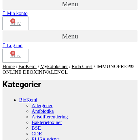
Menu
Min konto
Kurv
Menu
Log ind
Kurv
Home
/
BioKemi
/
Mykotoksiner
/
Rida Crest
/ IMMUNOPREP®
ONLINE DEOXINIVALENOL
Kategorier
BioKemi
Allergener
Antibiotika
Artsdifferentiering
Bakterietoxiner
BSE
CDR
ELISA udstyr