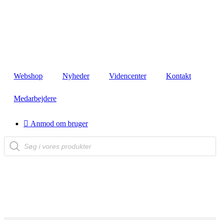
Videre
til
indhold
Webshop
Nyheder
Videncenter
Kontakt
Medarbejdere
Anmod om bruger
Products
search