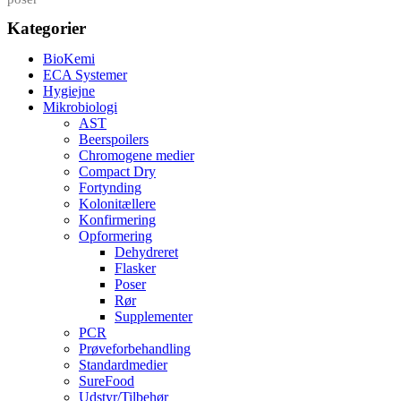
Kategorier
BioKemi
ECA Systemer
Hygiejne
Mikrobiologi
AST
Beerspoilers
Chromogene medier
Compact Dry
Fortynding
Kolonitællere
Konfirmering
Opformering
Dehydreret
Flasker
Poser
Rør
Supplementer
PCR
Prøveforbehandling
Standardmedier
SureFood
Udstyr/Tilbehør