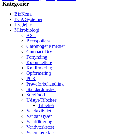
Kategorier
BioKemi
ECA Systemer
Hygiejne
Mikrobiologi
AST
Beerspoilers
Chromogene medier
Compact Dry
Fortynding
Kolonitællere
Konfirmering
Opformering
PCR
Prøveforbehandling
Standardmedier
SureFood
Udstyr/Tilbehør
Tilbehør
Vandaktivitet
Vandanalyser
Vandfiltrering
Vandværkstest
Veterinære kits