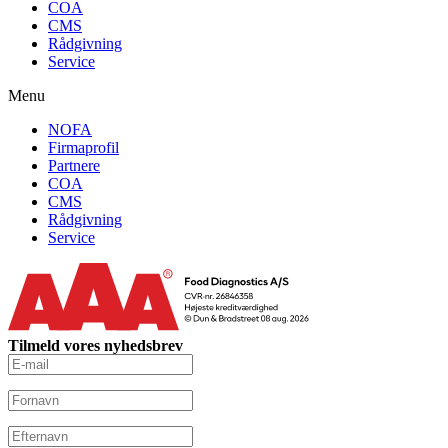
COA
CMS
Rådgivning
Service
Menu
NOFA
Firmaprofil
Partnere
COA
CMS
Rådgivning
Service
Tilmeld vores nyhedsbrev