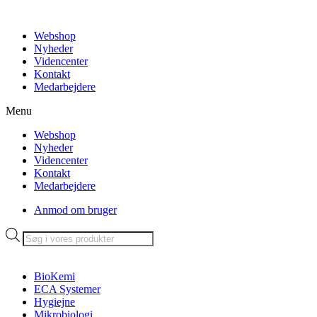
Videre
til
Webshop
indhold
Nyheder
Videncenter
Kontakt
Medarbejdere
Menu
Webshop
Nyheder
Videncenter
Kontakt
Medarbejdere
Anmod om bruger
Products
search
BioKemi
ECA Systemer
Hygiejne
Mikrobiologi