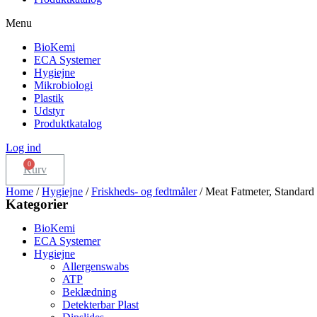
Menu
BioKemi
ECA Systemer
Hygiejne
Mikrobiologi
Plastik
Udstyr
Produktkatalog
Log ind
Kurv
Home
/
Hygiejne
/
Friskheds- og fedtmåler
/ Meat Fatmeter, Standa
Kategorier
BioKemi
ECA Systemer
Hygiejne
Allergenswabs
ATP
Beklædning
Detekterbar Plast