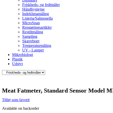
Dipslides
Friskheds- og fedtmåler
Håndhygiejne
Indeklimamåling
Listeria/Salmonella
MicroSnap
Rengøringsartikler
Restiltmåling
Sampling
Skærebræt
Temperaturmåling
UV - Lamper
Mikrobiologi
Plastik
Udstyr
Meat Fatmeter, Standard Sensor Model 
Tilføj som favorit
Available on backorder