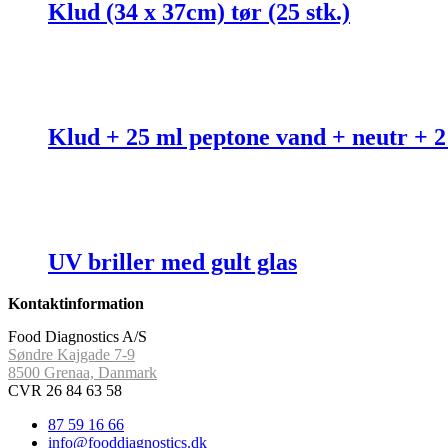
Klud (34 x 37cm) tør (25 stk.)
Klud + 25 ml peptone vand + neutr + 2 
UV briller med gult glas
Kontaktinformation
Food Diagnostics A/S
Søndre Kajgade 7-9
8500 Grenaa, Danmark
CVR 26 84 63 58
87 59 16 66
info@fooddiagnostics.dk