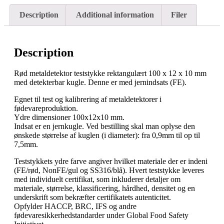
Description
Additional information
Filer
Description
Rød metaldetektor teststykke rektangulært 100 x 12 x 10 mm
med detekterbar kugle. Denne er med jernindsats (FE).
Egnet til test og kalibrering af metaldetektorer i
fødevareproduktion.
Ydre dimensioner 100x12x10 mm.
Indsat er en jernkugle. Ved bestilling skal man oplyse den
ønskede størrelse af kuglen (i diameter): fra 0,9mm til op til
7,5mm.
Teststykkets ydre farve angiver hvilket materiale der er indeni
(FE/rød, NonFE/gul og SS316/blå). Hvert teststykke leveres
med individuelt certifikat, som inkluderer detaljer om
materiale, størrelse, klassificering, hårdhed, densitet og en
underskrift som bekræfter certifikatets autenticitet.
Opfylder HACCP, BRC, IFS og andre
fødevaresikkerhedstandarder under Global Food Safety