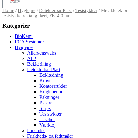
Kurv
Home
/
Hygiejne
/
Detekterbar Plast
/
Teststykker
/ Metaldetektor
teststykke rektangulært, FE, 4.0 mm
Kategorier
BioKemi
ECA Systemer
Hygiejne
Allergenswabs
ATP
Beklædning
Detekterbar Plast
Beklædning
Knive
Kontorartikler
Kuglepenne
Pakninger
Plastre
Strips
Teststykker
Tuscher
Værktøj
Dipslides
Friskheds- og fedtmåler