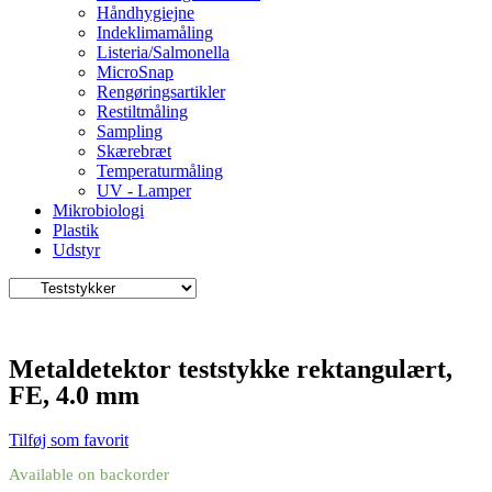
Håndhygiejne
Indeklimamåling
Listeria/Salmonella
MicroSnap
Rengøringsartikler
Restiltmåling
Sampling
Skærebræt
Temperaturmåling
UV - Lamper
Mikrobiologi
Plastik
Udstyr
Metaldetektor teststykke rektangulært,
FE, 4.0 mm
Tilføj som favorit
Available on backorder