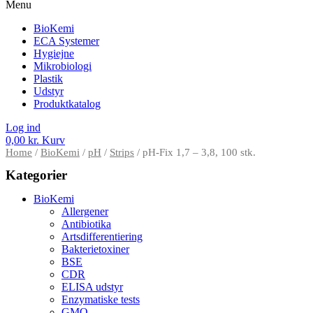
Menu
BioKemi
ECA Systemer
Hygiejne
Mikrobiologi
Plastik
Udstyr
Produktkatalog
Log ind
0,00
kr.
Kurv
Home
/
BioKemi
/
pH
/
Strips
/ pH-Fix 1,7 – 3,8, 100 stk.
Kategorier
BioKemi
Allergener
Antibiotika
Artsdifferentiering
Bakterietoxiner
BSE
CDR
ELISA udstyr
Enzymatiske tests
GMO