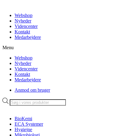
Videre
til
Webshop
indhold
Nyheder
Videncenter
Kontakt
Medarbejdere
Menu
Webshop
Nyheder
Videncenter
Kontakt
Medarbejdere
Anmod om bruger
Products
search
BioKemi
ECA Systemer
Hygiejne
Mikrobiologi