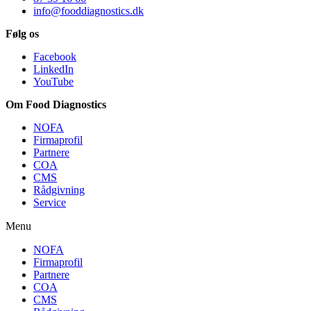
info@fooddiagnostics.dk
Følg os
Facebook
LinkedIn
YouTube
Om Food Diagnostics
NOFA
Firmaprofil
Partnere
COA
CMS
Rådgivning
Service
Menu
NOFA
Firmaprofil
Partnere
COA
CMS