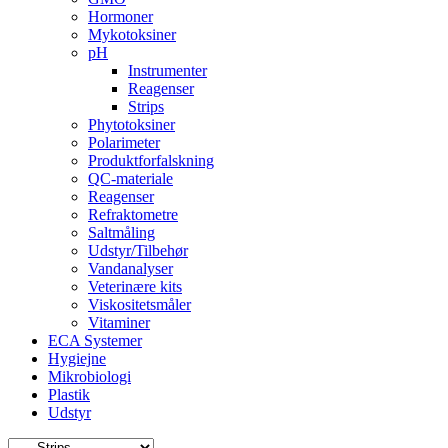
Hormoner
Mykotoksiner
pH
Instrumenter
Reagenser
Strips
Phytotoksiner
Polarimeter
Produktforfalskning
QC-materiale
Reagenser
Refraktometre
Saltmåling
Udstyr/Tilbehør
Vandanalyser
Veterinære kits
Viskositetsmåler
Vitaminer
ECA Systemer
Hygiejne
Mikrobiologi
Plastik
Udstyr