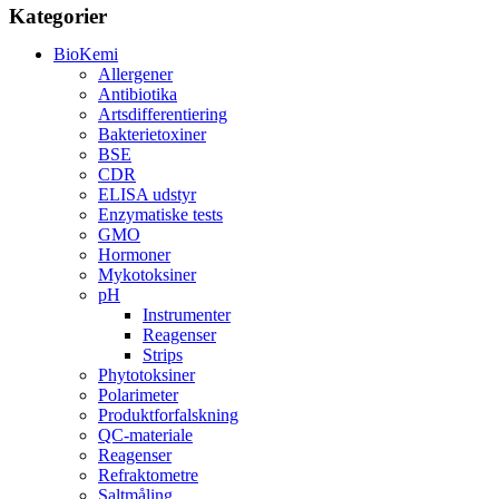
Kategorier
BioKemi
Allergener
Antibiotika
Artsdifferentiering
Bakterietoxiner
BSE
CDR
ELISA udstyr
Enzymatiske tests
GMO
Hormoner
Mykotoksiner
pH
Instrumenter
Reagenser
Strips
Phytotoksiner
Polarimeter
Produktforfalskning
QC-materiale
Reagenser
Refraktometre
Saltmåling