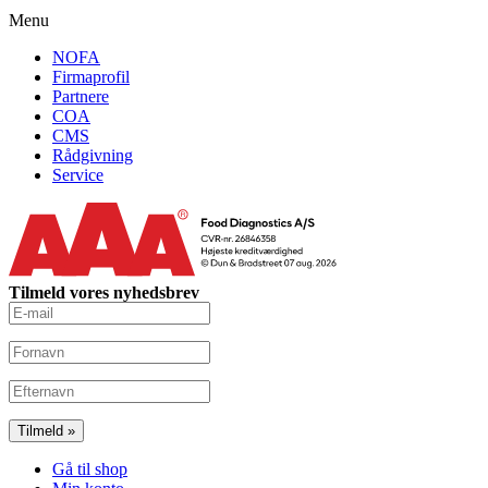
Menu
NOFA
Firmaprofil
Partnere
COA
CMS
Rådgivning
Service
Tilmeld vores nyhedsbrev
Gå til shop