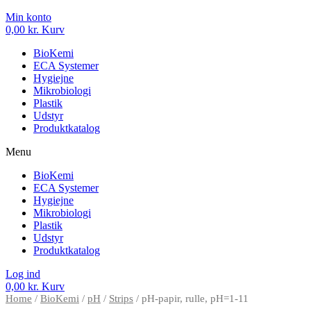
Min konto
0,00
kr.
Kurv
BioKemi
ECA Systemer
Hygiejne
Mikrobiologi
Plastik
Udstyr
Produktkatalog
Menu
BioKemi
ECA Systemer
Hygiejne
Mikrobiologi
Plastik
Udstyr
Produktkatalog
Log ind
0,00
kr.
Kurv
Home
/
BioKemi
/
pH
/
Strips
/ pH-papir, rulle, pH=1-11