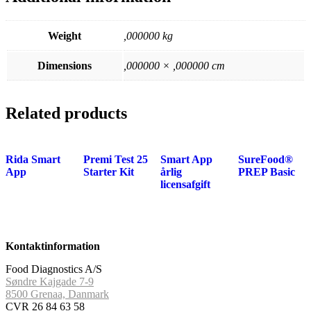
Weight
,000000 kg
Dimensions
,000000 × ,000000 cm
Related products
Rida Smart
Premi Test 25
Smart App
SureFood®
App
Starter Kit
årlig
PREP Basic
licensafgift
Kontaktinformation
Food Diagnostics A/S
Søndre Kajgade 7-9
8500 Grenaa, Danmark
CVR 26 84 63 58