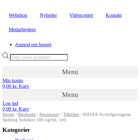
Videre
til
Webshop
Nyheder
Videncenter
Kontakt
indhold
Medarbejdere
Anmod om bruger
Products
search
Menu
Min konto
0,00
kr.
Kurv
Menu
Log ind
0,00
kr.
Kurv
Home
/
BioKemi
/
Hormoner
/
Tilbehør
/ RIDA® Acetylgestagene
Spiking Solution 100 ng/ml, 1ml
Kategorier