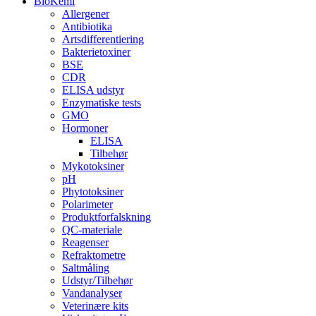
BioKemi
Allergener
Antibiotika
Artsdifferentiering
Bakterietoxiner
BSE
CDR
ELISA udstyr
Enzymatiske tests
GMO
Hormoner
ELISA
Tilbehør
Mykotoksiner
pH
Phytotoksiner
Polarimeter
Produktforfalskning
QC-materiale
Reagenser
Refraktometre
Saltmåling
Udstyr/Tilbehør
Vandanalyser
Veterinære kits