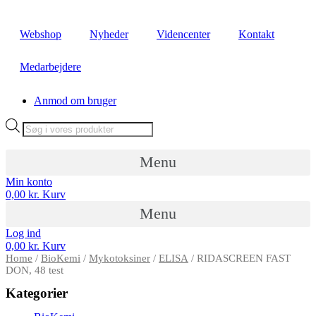
Videre
til
Webshop
Nyheder
Videncenter
Kontakt
indhold
Medarbejdere
Anmod om bruger
Products
search
Menu
Min konto
0,00
kr.
Kurv
Menu
Log ind
0,00
kr.
Kurv
Home
/
BioKemi
/
Mykotoksiner
/
ELISA
/ RIDASCREEN FAST
DON, 48 test
Kategorier