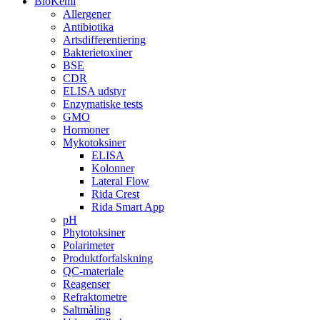
BioKemi
Allergener
Antibiotika
Artsdifferentiering
Bakterietoxiner
BSE
CDR
ELISA udstyr
Enzymatiske tests
GMO
Hormoner
Mykotoksiner
ELISA
Kolonner
Lateral Flow
Rida Crest
Rida Smart App
pH
Phytotoksiner
Polarimeter
Produktforfalskning
QC-materiale
Reagenser
Refraktometre
Saltmåling