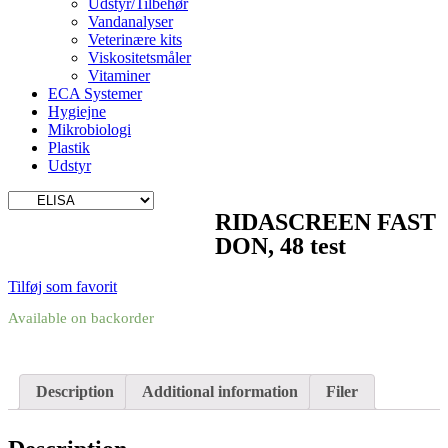
Udstyr/Tilbehør
Vandanalyser
Veterinære kits
Viskositetsmåler
Vitaminer
ECA Systemer
Hygiejne
Mikrobiologi
Plastik
Udstyr
RIDASCREEN FAST
DON, 48 test
Tilføj som favorit
Available on backorder
Description
Additional information
Filer