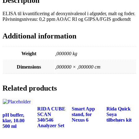
Description
ELISA til kvantificering af deoxynivalenol i afgrøder, malt og foder.
Påvisningsniveau: 0,2 ppm AOAC RI og GIPSA/FGIS godkendt
Additional information
Weight
,000000 kg
Dimensions
,000000 × ,000000 cm
Related products
RIDA CUBE
Smart App
Rida Quick
SCAN
stand, for
Soya
pH buffer,
340/546
Nexus 6
tilbehørs kit
klar, 10.00
Analyzer Set
500 ml