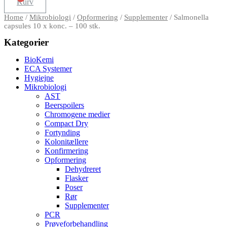
Kurv
Home
/
Mikrobiologi
/
Opformering
/
Supplementer
/ Salmonella
capsules 10 x konc. – 100 stk.
Kategorier
BioKemi
ECA Systemer
Hygiejne
Mikrobiologi
AST
Beerspoilers
Chromogene medier
Compact Dry
Fortynding
Kolonitællere
Konfirmering
Opformering
Dehydreret
Flasker
Poser
Rør
Supplementer
PCR
Prøveforbehandling