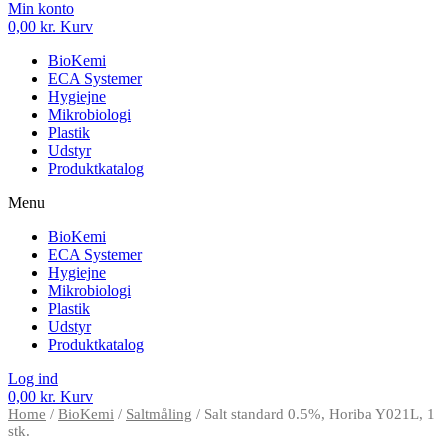
Min konto
0,00
kr.
Kurv
BioKemi
ECA Systemer
Hygiejne
Mikrobiologi
Plastik
Udstyr
Produktkatalog
Menu
BioKemi
ECA Systemer
Hygiejne
Mikrobiologi
Plastik
Udstyr
Produktkatalog
Log ind
0,00
kr.
Kurv
Home
/
BioKemi
/
Saltmåling
/ Salt standard 0.5%, Horiba Y021L, 1
stk.