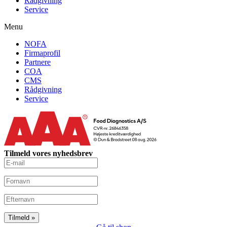
Rådgivning
Service
Menu
NOFA
Firmaprofil
Partnere
COA
CMS
Rådgivning
Service
Tilmeld vores nyhedsbrev