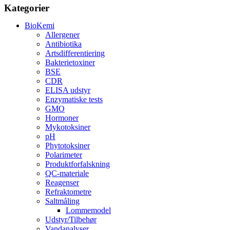
Kategorier
BioKemi
Allergener
Antibiotika
Artsdifferentiering
Bakterietoxiner
BSE
CDR
ELISA udstyr
Enzymatiske tests
GMO
Hormoner
Mykotoksiner
pH
Phytotoksiner
Polarimeter
Produktforfalskning
QC-materiale
Reagenser
Refraktometre
Saltmåling
Lommemodel
Udstyr/Tilbehør
Vandanalyser