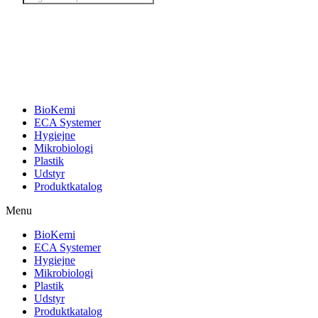
search
BioKemi
ECA Systemer
Hygiejne
Mikrobiologi
Plastik
Udstyr
Produktkatalog
Menu
BioKemi
ECA Systemer
Hygiejne
Mikrobiologi
Plastik
Udstyr
Produktkatalog