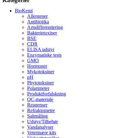
Kategorier
BioKemi
Allergener
Antibiotika
Artsdifferentiering
Bakterietoxiner
BSE
CDR
ELISA udstyr
Enzymatiske tests
GMO
Hormoner
Mykotoksiner
pH
Phytotoksiner
Polarimeter
Produktforfalskning
QC-materiale
Reagenser
Refraktometre
Saltmåling
Udstyr/Tilbehør
Vandanalyser
Veterinære kits