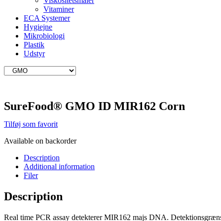
Viskositetsmåler
Vitaminer
ECA Systemer
Hygiejne
Mikrobiologi
Plastik
Udstyr
SureFood® GMO ID MIR162 Corn
Tilføj som favorit
Available on backorder
Description
Additional information
Filer
Description
Real time PCR assay detekterer MIR162 majs DNA. Detektionsgrænse