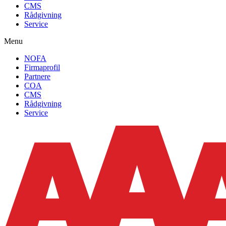
CMS
Rådgivning
Service
Menu
NOFA
Firmaprofil
Partnere
COA
CMS
Rådgivning
Service