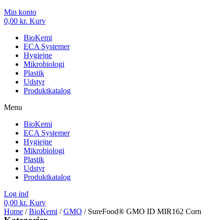
Min konto
0,00
kr.
Kurv
BioKemi
ECA Systemer
Hygiejne
Mikrobiologi
Plastik
Udstyr
Produktkatalog
Menu
BioKemi
ECA Systemer
Hygiejne
Mikrobiologi
Plastik
Udstyr
Produktkatalog
Log ind
0,00
kr.
Kurv
Home
/
BioKemi
/
GMO
/ SureFood® GMO ID MIR162 Corn