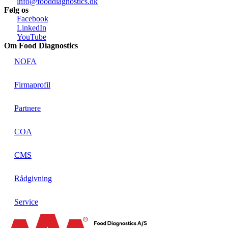
info@fooddiagnostics.dk
Følg os
Facebook
LinkedIn
YouTube
Om Food Diagnostics
NOFA
Firmaprofil
Partnere
COA
CMS
Rådgivning
Service