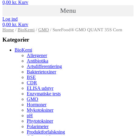
0,00
kr.
Kurv
Menu
Log ind
0,00
kr.
Kurv
Home
/
BioKemi
/
GMO
/ SureFood® GMO QUANT 35S Corn
Kategorier
BioKemi
Allergener
Antibiotika
Artsdifferentiering
Bakterietoxiner
BSE
CDR
ELISA udstyr
Enzymatiske tests
GMO
Hormoner
Mykotoksiner
pH
Phytotoksiner
Polarimeter
Produktforfalskning