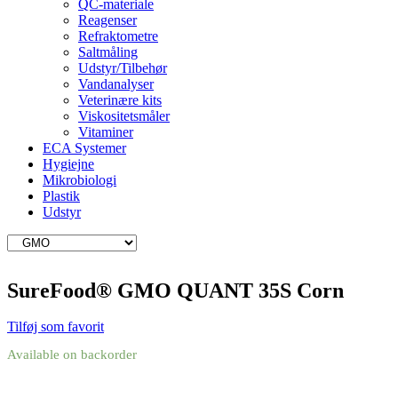
QC-materiale
Reagenser
Refraktometre
Saltmåling
Udstyr/Tilbehør
Vandanalyser
Veterinære kits
Viskositetsmåler
Vitaminer
ECA Systemer
Hygiejne
Mikrobiologi
Plastik
Udstyr
SureFood® GMO QUANT 35S Corn
Tilføj som favorit
Available on backorder