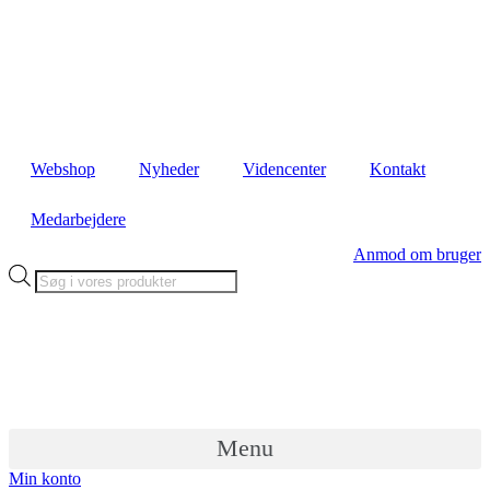
Videre
til
indhold
Webshop
Nyheder
Videncenter
Kontakt
Medarbejdere
Anmod om bruger
Products
search
Menu
Min konto