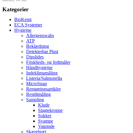
Kategorier
BioKemi
ECA Systemer
Hygiejne
Allergenswabs
ATP
Beklædning
Detekterbar Plast
Dipslides
Friskheds- og fedtmåler
Håndhygiejne
Indeklimamåling
Listeria/Salmonella
MicroSnap
Rengøringsartikler
Restiltmåling
Sampling
Klude
Slagtekroppe
Sokker
Svampe
Vatpinde
Skærebræt