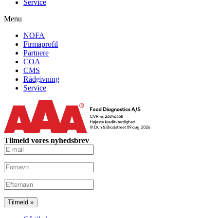
Service
Menu
NOFA
Firmaprofil
Partnere
COA
CMS
Rådgivning
Service
Tilmeld vores nyhedsbrev