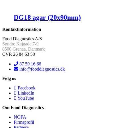
DG18 agar (20x90mm)
Kontaktinformation
Food Diagnostics A/S
Søndre Kajgade 7-9
8500 Grenaa, Danmark
CVR 26 84 63 58
87 59 16 66
info@fooddiagnostics.dk
Følg os
Facebook
LinkedIn
YouTube
Om Food Diagnostics
NOFA
Firmaprofil
Partnere