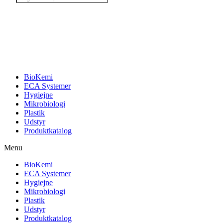
search
BioKemi
ECA Systemer
Hygiejne
Mikrobiologi
Plastik
Udstyr
Produktkatalog
Menu
BioKemi
ECA Systemer
Hygiejne
Mikrobiologi
Plastik
Udstyr
Produktkatalog