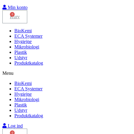
Min konto
Kurv
BioKemi
ECA Systemer
Hygiejne
Mikrobiologi
Plastik
Udstyr
Produktkatalog
Menu
BioKemi
ECA Systemer
Hygiejne
Mikrobiologi
Plastik
Udstyr
Produktkatalog
Log ind