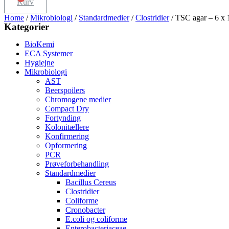
Kurv
Home
/
Mikrobiologi
/
Standardmedier
/
Clostridier
/ TSC agar – 6 x 
Kategorier
BioKemi
ECA Systemer
Hygiejne
Mikrobiologi
AST
Beerspoilers
Chromogene medier
Compact Dry
Fortynding
Kolonitællere
Konfirmering
Opformering
PCR
Prøveforbehandling
Standardmedier
Bacillus Cereus
Clostridier
Coliforme
Cronobacter
E.coli og coliforme
Enterobacteriaceae