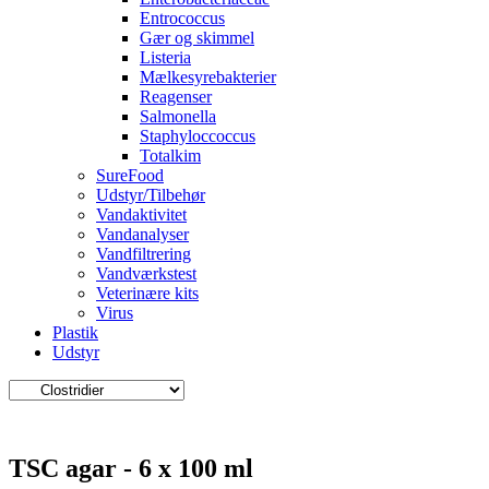
Entrococcus
Gær og skimmel
Listeria
Mælkesyrebakterier
Reagenser
Salmonella
Staphyloccoccus
Totalkim
SureFood
Udstyr/Tilbehør
Vandaktivitet
Vandanalyser
Vandfiltrering
Vandværkstest
Veterinære kits
Virus
Plastik
Udstyr
TSC agar - 6 x 100 ml